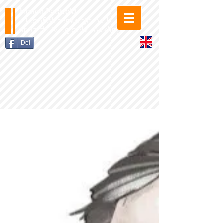
Morten Fastvold
Filosofisk tenkehjelp til
arbeidsliv og selvutvikling
Del