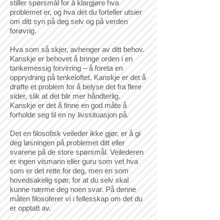
stiller spørsmål for å klargjøre hva
problemet er, og hva det du forteller utsier
om ditt syn på deg selv og på verden
forøvrig.
Hva som så skjer, avhenger av ditt behov.
Kanskje er behovet å bringe orden i en
tankemessig forvirring – å foreta en
opprydning på tenkeloftet. Kanskje er det å
drøfte et problem for å belyse det fra flere
sider, slik at det blir mer håndterlig.
Kanskje er det å finne en god måte å
forholde seg til en ny livssituasjon på.
Det en filosofisk veileder ikke gjør, er å gi
deg løsningen på problemet ditt eller
svarene på de store spørsmål. Veilederen
er ingen vismann eller guru som vet hva
som er det rette for deg, men en som
hovedsakelig spør, for at du selv skal
kunne nærme deg noen svar. På denne
måten filosoferer vi i fellesskap om det du
er opptatt av.