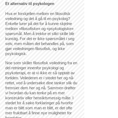
Et alternativ til psykologen
Hva er forskjellen mellom en filosofisk
veiledning og det å gå til en psykolog?
Enkelte lurer på det for å kunne skjelne
mellom «filosofiske» og «psykologiske»
spørsmål. Men å trekke et slikt skille blir
kunstig. For det er ikke spørsmålet i seg
selv, men måten det behandles på, som
gjør veiledningen filosofisk, og ikke
psykologisk.
Noe som skiller filosofisk veiledning fra en
del retninger innenfor psykologi og
psykoterapi, er at vi ikke er så opptatt av
fortiden. Veilederen er i stedet her og nå-
rettet, ved å undersøke dine tanker slik du
fremsier dem her og nå. Sammen drøfter
vi hvordan du kan tenke på en mer
konstruktiv eller hensiktsmessig måte. I
stedet for å søke forklaringer på hvorfor
man er blitt som man er blitt, er det ofte
mer fruktbart å finne nye muligheter for
fremtiden.