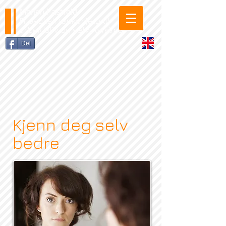
Morten Fastvold
Filosofisk tenkehjelp til
arbeidsliv og selvutvikling
Del
Kjenn deg selv
bedre