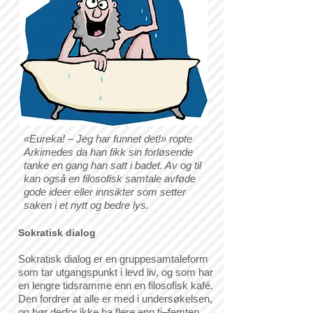
«Eureka! – Jeg har funnet det!» ropte
Arkimedes da han fikk sin forløsende
tanke en gang han satt i badet. Av og til
kan også en filosofisk samtale avføde
gode ideer eller innsikter som setter
saken i et nytt og bedre lys.
Sokratisk dialog
Sokratisk dialog er en gruppesamtaleform
som tar utgangspunkt i levd liv, og som har
en lengre tidsramme enn en filosofisk kafé.
Den fordrer at alle er med i undersøkelsen,
og bør derfor ikke ha flere enn ti–femten