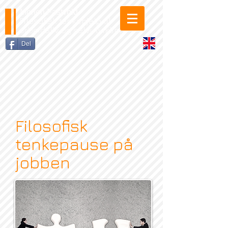
Morten Fastvold
Filosofisk tenkehjelp til
arbeidsliv og selvutvikling
Del
Filosofisk
tenkepause på
jobben