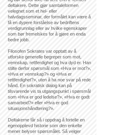
deltakere. Dette gjør samtaleformen
velegnet som et hel- eller
halvdagsseminar, der formålet kan være å
få en dypere forståelse av bedriftens
verdigrunnlag eller av hvilke egenskaper
som bør fremelskes for å gjøre en enda
bedre jobb.
Filosofen Sokrates var opptatt av å
utforske generelle begreper som mot,
vennskap, rettferdighet og hva dyd er. Han
stilte derfor spørsmål som «Hva er mot?»,
«Hva er vennskap?» og «Hva er
rettferdighet?», uten å ha noe svar på rede
hånd. En sokratisk dialog kan på
tilsvarende vis ta utgangspunkt i spørsmål
som «Hva er god ledelse?», «Hva er godt
samarbeid?» eller «Hva er god
situasjonshåndtering?».
Deltakerne får så i oppdrag å fortelle en
egenopplevd historie som den enkelte
mener belyser spørsmålet. Så velger