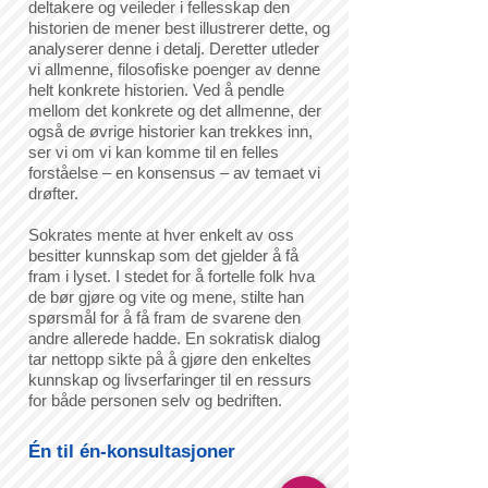
deltakere og veileder i fellesskap den
historien de mener best illustrerer dette, og
analyserer denne i detalj. Deretter utleder
vi allmenne, filosofiske poenger av denne
helt konkrete historien. Ved å pendle
mellom det konkrete og det allmenne, der
også de øvrige historier kan trekkes inn,
ser vi om vi kan komme til en felles
forståelse – en konsensus – av temaet vi
drøfter.
Sokrates mente at hver enkelt av oss
besitter kunnskap som det gjelder å få
fram i lyset. I stedet for å fortelle folk hva
de bør gjøre og vite og mene, stilte han
spørsmål for å få fram de svarene den
andre allerede hadde. En sokratisk dialog
tar nettopp sikte på å gjøre den enkeltes
kunnskap og livserfaringer til en ressurs
for både personen selv og bedriften.
Én til én-konsultasjoner