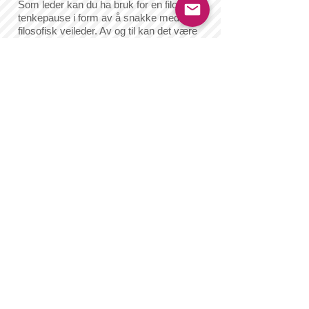
Som leder kan du ha bruk for en filosofisk
tenkepause i form av å snakke med en
filosofisk veileder. Av og til kan det være
fruktbart å drøfte egne veivalg, aktuelle
problemer og prioriteringer i en fortrolig
samtale med noen utenfor bedriften.
Utgangspunktet kan være konkrete
anliggender, som vi så ser i et bredere,
filosofisk perspektiv enn hva arbeidslivet
vanligvis gir rom for.
Da er den menneskelige faktor høyst
relevant. Hva tenker du om dine oppgaver,
sett i lys av ditt øvrige liv og virke? Stilles
du overfor vanskelige etiske dilemmaer?
Hvor godt samsvarer bedriftens verdier
med dine personlige verdier?
Å tenke frimodig rundt dette kan gi deg
større klarhet i egne tanker, og gi nye
perspektiver og løsninger på oppgaver du
står overfor.